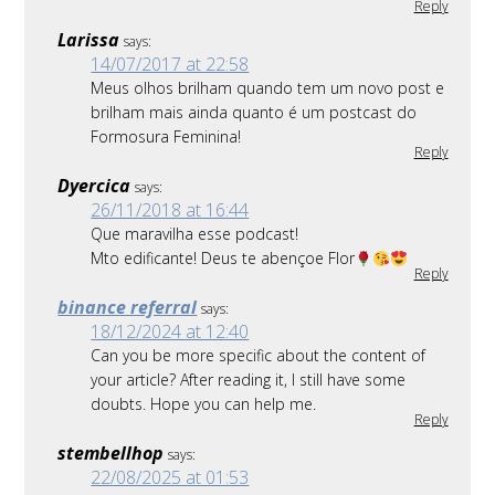
Reply
Larissa
says:
14/07/2017 at 22:58
Meus olhos brilham quando tem um novo post e
brilham mais ainda quanto é um postcast do
Formosura Feminina!
Reply
Dyercica
says:
26/11/2018 at 16:44
Que maravilha esse podcast!
Mto edificante! Deus te abençoe Flor
Reply
binance referral
says:
18/12/2024 at 12:40
Can you be more specific about the content of
your article? After reading it, I still have some
doubts. Hope you can help me.
Reply
stembellhop
says:
22/08/2025 at 01:53