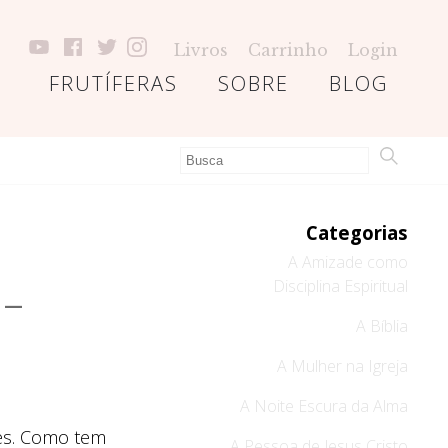
Livros
Carrinho
Login
FRUTÍFERAS
SOBRE
BLOG
Categorias
A Amizade como
Disciplina Espiritual
 –
A Bíblia
A Mulher na Igreja
A Noite Escura da Alma
es. Como tem
A Pessoa de Jesus Cristo