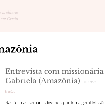
e mulheres
 em Cristo
mazônia
Entrevista com missionária
Gabriela (Amazônia)
01/09/22
Missões
Nas últimas semanas tivemos por tema geral Missõ