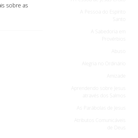
is sobre as
A Pessoa do Espírito
Santo
A Sabedoria em
Provérbios
Abuso
Alegria no Ordinário
Amizade
Aprendendo sobre Jesus
através dos Salmos
As Parábolas de Jesus
Atributos Comunicáveis
de Deus