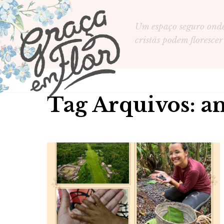
Um espaço seguro ond
cristãs podem florescer
Tag Arquivos: a