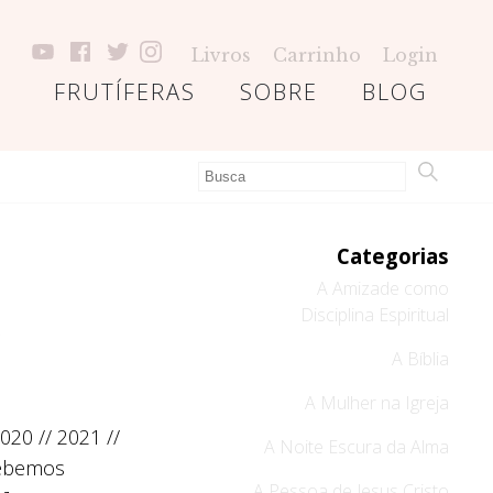
Livros
Carrinho
Login
FRUTÍFERAS
SOBRE
BLOG
Categorias
A Amizade como
Disciplina Espiritual
5
A Bíblia
A Mulher na Igreja
020 // 2021 //
A Noite Escura da Alma
cebemos
A Pessoa de Jesus Cristo