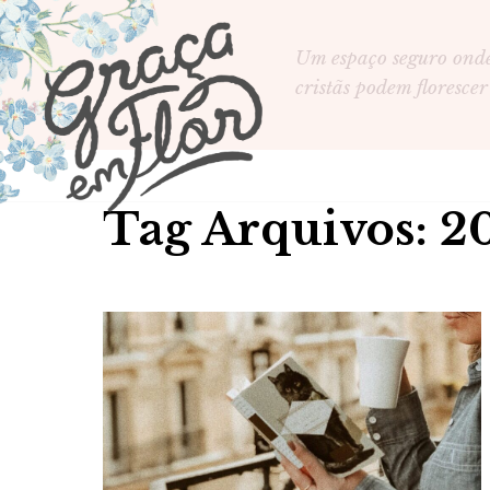
Um espaço seguro ond
cristãs podem florescer
Tag Arquivos: 2