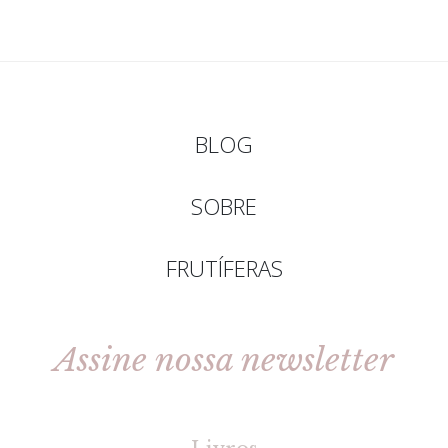
BLOG
SOBRE
FRUTÍFERAS
Assine nossa newsletter
[gravityforms id=2 title=false tabindex=30]