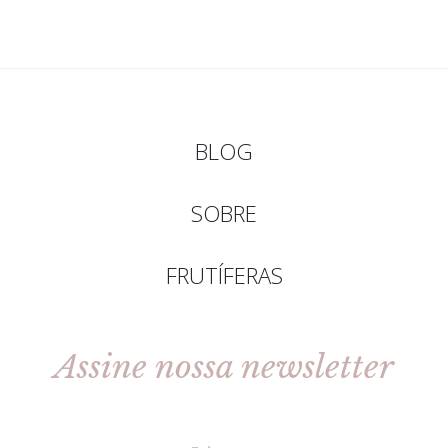
BLOG
SOBRE
FRUTÍFERAS
Assine nossa newsletter
[gravityforms id=2 title=false tabindex=30]