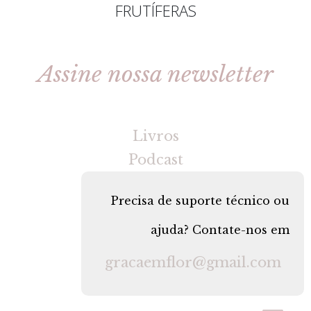
FRUTÍFERAS
Assine nossa newsletter
[gravityforms id=2 title=false tabindex=30]
Livros
Podcast
Precisa de suporte técnico ou
ajuda? Contate-nos em
gracaemflor@gmail.com