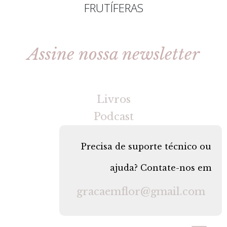
FRUTÍFERAS
Assine nossa newsletter
[gravityforms id=2 title=false tabindex=30]
Livros
Podcast
Precisa de suporte técnico ou
ajuda? Contate-nos em
gracaemflor@gmail.com