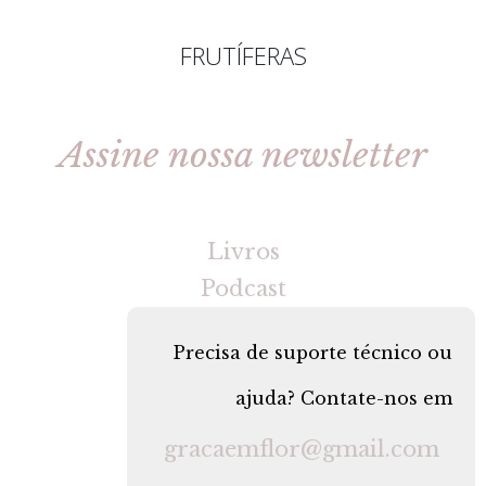
FRUTÍFERAS
Assine nossa newsletter
[gravityforms id=2 title=false tabindex=30]
Livros
Podcast
Precisa de suporte técnico ou
ajuda? Contate-nos em
gracaemflor@gmail.com