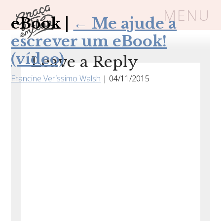
MENU
eBook
|
←
Me ajude a
escrever um eBook!
Um espaço seguro onde mulheres
(vídeo)
Leave a Reply
cristãs podem florescer em Cristo
Francine Veríssimo Walsh
|
04/11/2015
Livros
Carrinho
Login
BLOG
SOBRE
FRUTÍFERAS