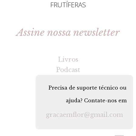
FRUTÍFERAS
Assine nossa newsletter
[gravityforms id=2 title=false tabindex=30]
Livros
Podcast
Precisa de suporte técnico ou
ajuda? Contate-nos em
gracaemflor@gmail.com