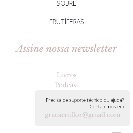
SOBRE
FRUTÍFERAS
Assine nossa newsletter
[gravityforms id=2 title=false tabindex=30]
Livros
Podcast
Precisa de suporte técnico ou ajuda?
Contate-nos em
gracaemflor@gmail.com