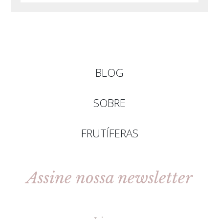
BLOG
SOBRE
FRUTÍFERAS
Assine nossa newsletter
[gravityforms id=2 title=false tabindex=30]