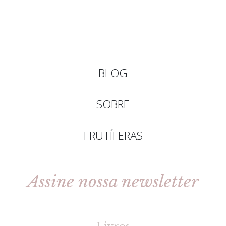
BLOG
SOBRE
FRUTÍFERAS
Assine nossa newsletter
[gravityforms id=2 title=false tabindex=30]