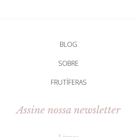
BLOG
SOBRE
FRUTÍFERAS
Assine nossa newsletter
[gravityforms id=2 title=false tabindex=30]