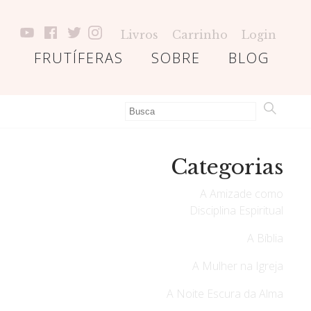
Livros
Carrinho
Login
FRUTÍFERAS
SOBRE
BLOG
Categorias
A Amizade como
Disciplina Espiritual
A Bíblia
A Mulher na Igreja
A Noite Escura da Alma