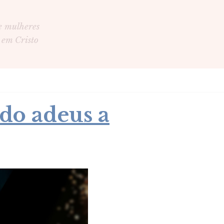
e mulheres
 em Cristo
do adeus a