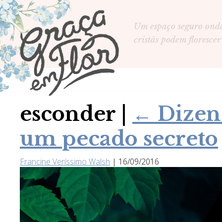
Um espaço seguro ond
cristãs podem florescer
esconder
|
←
Dizen
um pecado secreto
Francine Veríssimo Walsh
|
16/09/2016