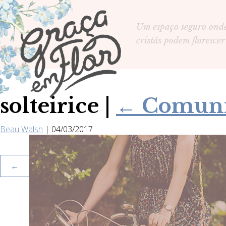
Um espaço seguro ond
cristãs podem florescer
solteirice
|
←
Comuni
Beau Walsh
|
04/03/2017
←