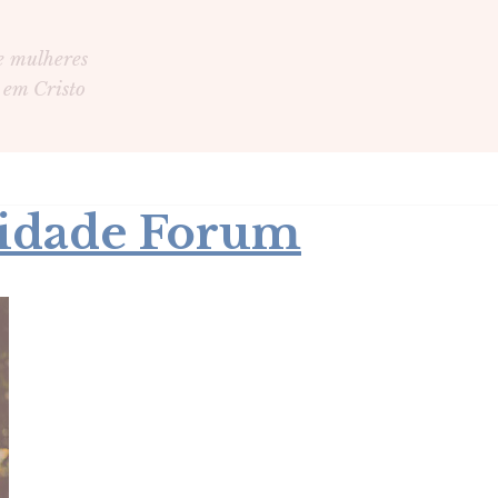
e mulheres
 em Cristo
dade Forum