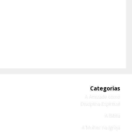
Categorias
A Amizade como
Disciplina Espiritual
A Bíblia
A Mulher na Igreja