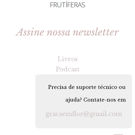
FRUTÍFERAS
Assine nossa newsletter
[gravityforms id=2 title=false tabindex=30]
Livros
Podcast
Precisa de suporte técnico ou
ajuda? Contate-nos em
gracaemflor@gmail.com