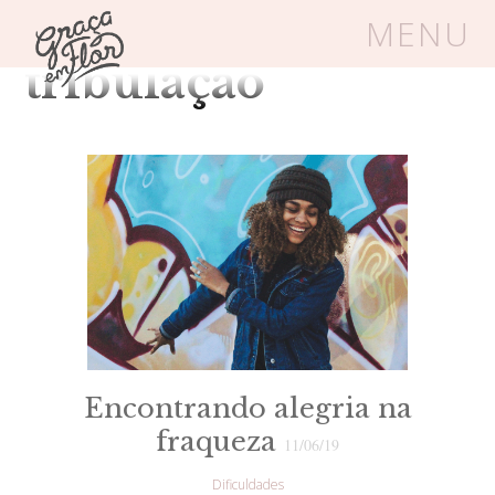
Tag Arquivos:
MENU
tribulação
Um espaço seguro onde mulheres
cristãs podem florescer em Cristo
Livros
Carrinho
Login
BLOG
SOBRE
Encontrando alegria na
fraqueza
11/06/19
FRUTÍFERAS
Dificuldades