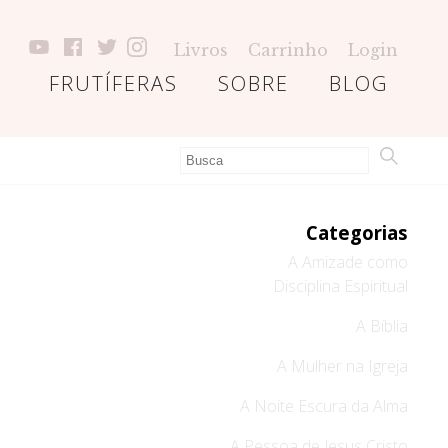
Livros
Carrinho
Login
FRUTÍFERAS
SOBRE
BLOG
Categorias
A Amizade como
Disciplina Espiritual
A Bíblia
A Mulher na Igreja
A Noite Escura da Alma
A Pessoa de Jesus Cristo