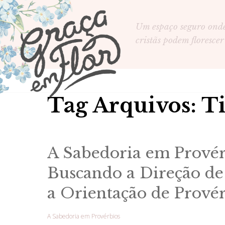
Um espaço seguro ond
cristãs podem florescer
Tag Arquivos: Ti
A Sabedoria em Provér
Buscando a Direção d
a Orientação de Prové
A Sabedoria em Provérbios