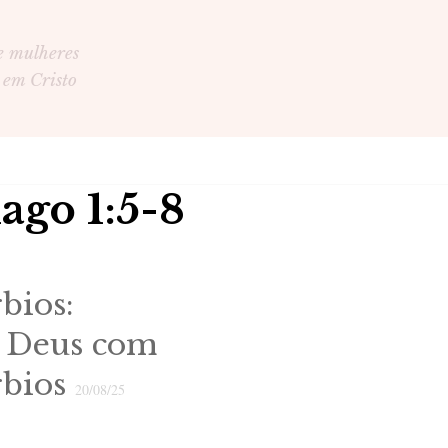
e mulheres
 em Cristo
ago 1:5-8
bios:
e Deus com
rbios
20/08/25