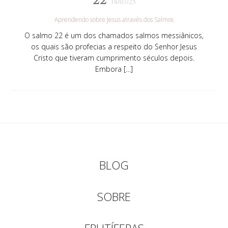
18/07/25
Aprendendo sobre Jesus através dos Salmos
O salmo 22 é um dos chamados salmos messiânicos,
os quais são profecias a respeito do Senhor Jesus
Cristo que tiveram cumprimento séculos depois.
Embora […]
BLOG
SOBRE
FRUTÍFERAS