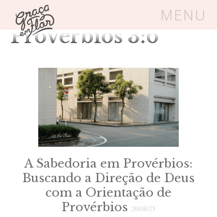
Tag Arquivos:
MENU
Provérbios 3:6
Um espaço seguro onde mulheres
cristãs podem florescer em Cristo
Livros
Carrinho
Login
BLOG
A Sabedoria em Provérbios:
SOBRE
Buscando a Direção de Deus
com a Orientação de
FRUTÍFERAS
Provérbios
20/08/25