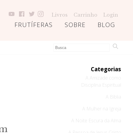
Livros
Carrinho
Login
FRUTÍFERAS
SOBRE
BLOG
Categorias
A Amizade como
Disciplina Espiritual
A Bíblia
A Mulher na Igreja
A Noite Escura da Alma
em
A Pessoa de Jesus Cristo