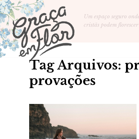
Um espaço seguro ond
cristãs podem florescer
Tag Arquivos: p
provações