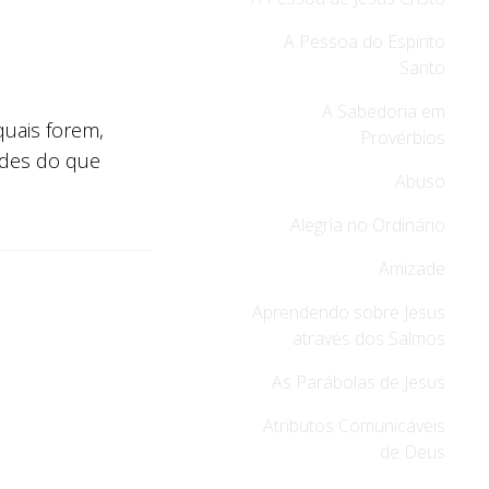
A Pessoa do Espírito
Santo
A Sabedoria em
uais forem,
Provérbios
dades do que
Abuso
Alegria no Ordinário
Amizade
Aprendendo sobre Jesus
através dos Salmos
As Parábolas de Jesus
Atributos Comunicáveis
de Deus