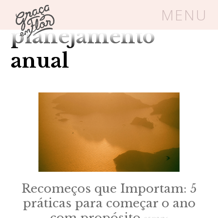
Tag Arquivos:
MENU
planejamento
Um espaço seguro onde mulheres
anual
cristãs podem florescer em Cristo
Livros
Carrinho
Login
BLOG
SOBRE
Recomeços que Importam: 5
práticas para começar o ano
FRUTÍFERAS
com propósito