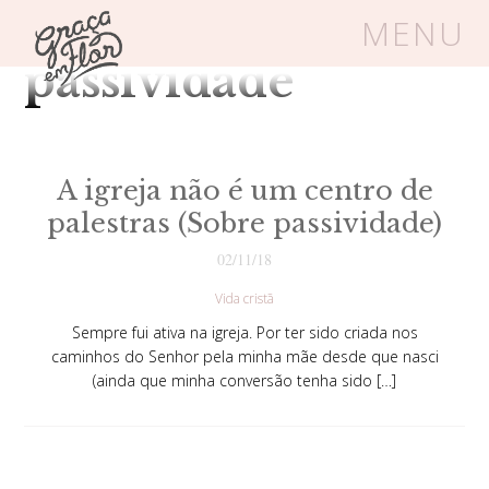
Tag Arquivos:
MENU
passividade
Um espaço seguro onde mulheres
cristãs podem florescer em Cristo
A igreja não é um centro de
palestras (Sobre passividade)
Livros
Carrinho
Login
02/11/18
Vida cristã
BLOG
Sempre fui ativa na igreja. Por ter sido criada nos
caminhos do Senhor pela minha mãe desde que nasci
(ainda que minha conversão tenha sido […]
SOBRE
FRUTÍFERAS