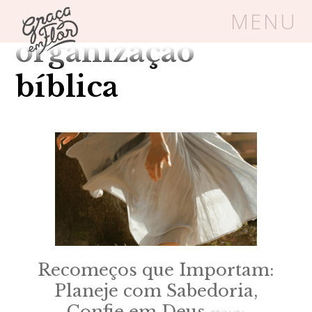
Tag Arquivos:
MENU
organização
Um espaço seguro onde mulheres
bíblica
cristãs podem florescer em Cristo
Livros
Carrinho
Login
BLOG
SOBRE
Recomeços que Importam:
Planeje com Sabedoria,
FRUTÍFERAS
Confie em Deus