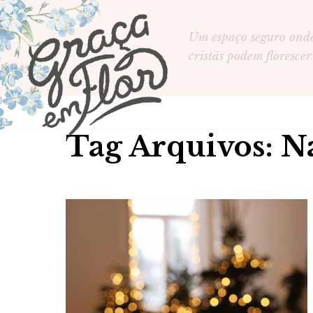
Um espaço seguro ond
cristãs podem florescer
Tag Arquivos: N