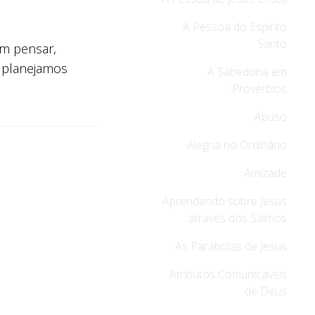
A Pessoa do Espírito
Santo
um pensar,
a, planejamos
A Sabedoria em
Provérbios
Abuso
Alegria no Ordinário
Amizade
Aprendendo sobre Jesus
através dos Salmos
As Parábolas de Jesus
Atributos Comunicáveis
de Deus