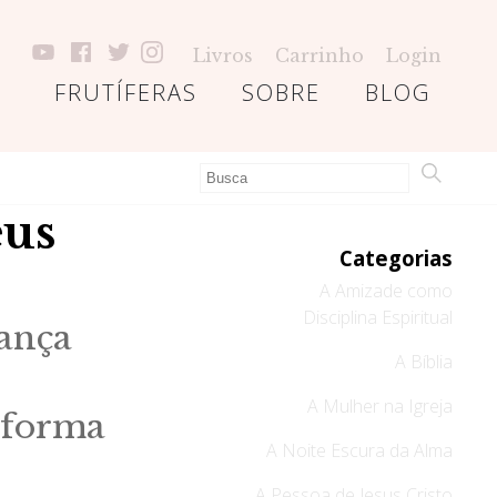
Livros
Carrinho
Login
FRUTÍFERAS
SOBRE
BLOG
eus
Categorias
A Amizade como
Disciplina Espiritual
ança
A Bíblia
A Mulher na Igreja
sforma
A Noite Escura da Alma
A Pessoa de Jesus Cristo