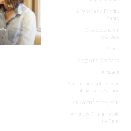
A Pessoa do Espírito
Santo
A Sabedoria em
Provérbios
Abuso
Alegria no Ordinário
Amizade
Aprendendo sobre Jesus
através dos Salmos
As Parábolas de Jesus
Atributos Comunicáveis
de Deus