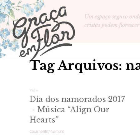
Um espaço seguro ond
cristãs podem florescer
Tag Arquivos: 
Video
Dia dos namorados 2017
– Música “Align Our
Hearts”
Casamento
Namoro