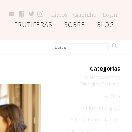
Livros
Carrinho
Login
FRUTÍFERAS
SOBRE
BLOG
Categorias
A Amizade como
Disciplina Espiritual
A Bíblia
A Mulher na Igreja
A Noite Escura da Alma
A Pessoa de Jesus Cristo