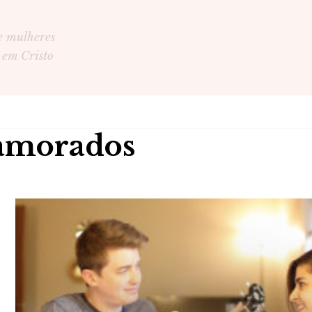
e mulheres
 em Cristo
namorados