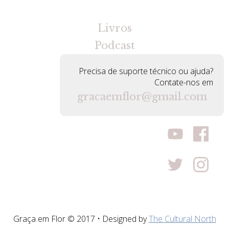
[gravityforms id=2 title=false tabindex=30]
Livros
Podcast
Precisa de suporte técnico ou ajuda?
Contate-nos em
gracaemflor@gmail.com
Graça em Flor © 2017 • Designed by
The Cultural North