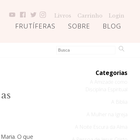
Livros
Carrinho
Login
FRUTÍFERAS
SOBRE
BLOG
Categorias
A Amizade como
Disciplina Espiritual
 as
A Bíblia
A Mulher na Igreja
A Noite Escura da Alma
 Maria. O que
A Pessoa de Jesus Cristo