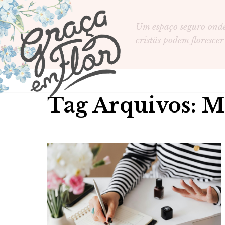
Um espaço seguro ond
cristãs podem florescer
Tag Arquivos: M