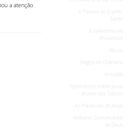
ou a atenção
A Pessoa do Espírito
Santo
A Sabedoria em
Provérbios
Abuso
Alegria no Ordinário
Amizade
Aprendendo sobre Jesus
através dos Salmos
As Parábolas de Jesus
Atributos Comunicáveis
de Deus