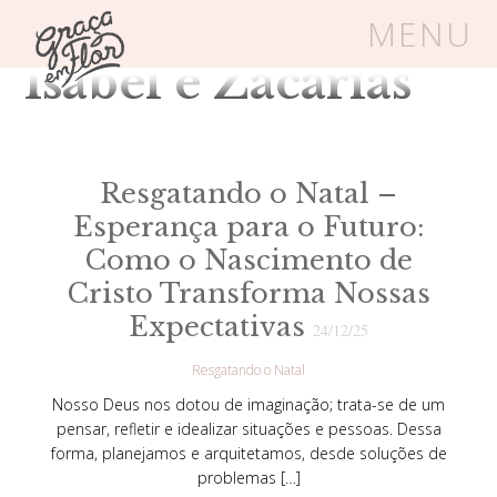
Tag Arquivos:
MENU
Isabel e Zacarias
Um espaço seguro onde mulheres
cristãs podem florescer em Cristo
Resgatando o Natal –
Esperança para o Futuro:
Livros
Carrinho
Login
Como o Nascimento de
Cristo Transforma Nossas
BLOG
Expectativas
24/12/25
Resgatando o Natal
SOBRE
Nosso Deus nos dotou de imaginação; trata-se de um
pensar, refletir e idealizar situações e pessoas. Dessa
forma, planejamos e arquitetamos, desde soluções de
FRUTÍFERAS
problemas […]