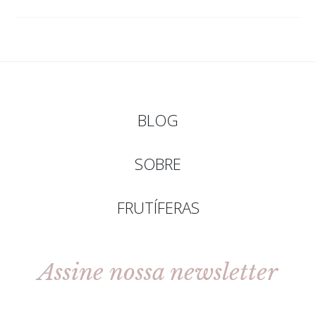
BLOG
SOBRE
FRUTÍFERAS
Assine nossa newsletter
[gravityforms id=2 title=false tabindex=30]