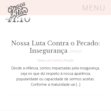
Tag Arquivos: Is
MENU
41:10
Um espaço seguro onde mulheres
cristãs podem florescer em Cristo
Nossa Luta Contra o Pecado:
Insegurança
07/05/25
Livros
Carrinho
Login
Nossa Luta Contra o Pecado
Desde a infância, somos impactadas pela insegurança,
BLOG
seja no que diz respeito à nossa aparência,
popularidade ou capacidade de sermos aceitas.
Conforme a maturidade vai […]
SOBRE
FRUTÍFERAS