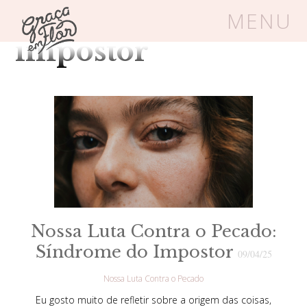
Tag Arquivos:
MENU
impostor
Um espaço seguro onde mulheres
cristãs podem florescer em Cristo
Livros
Carrinho
Login
BLOG
Nossa Luta Contra o Pecado:
SOBRE
Síndrome do Impostor
09/04/25
Nossa Luta Contra o Pecado
FRUTÍFERAS
Eu gosto muito de refletir sobre a origem das coisas,