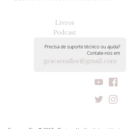
[gravityforms id=2 title=false tabindex=30]
Livros
Podcast
Precisa de suporte técnico ou ajuda?
Contate-nos em
gracaemflor@gmail.com