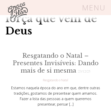
Tag Arquivos:
MENU
força que vem de
Um espaço seguro onde mulheres
Deus
cristãs podem florescer em Cristo
Resgatando o Natal –
Livros
Carrinho
Login
Presentes Invisíveis: Dando
mais de si mesma
BLOG
23/12/25
Resgatando o Natal
SOBRE
Estamos naquela época do ano em que, dentre outras
tradições, gostamos de presentear quem amamos.
Fazer a lista das pessoas a quem queremos
FRUTÍFERAS
presentear, pensar […]