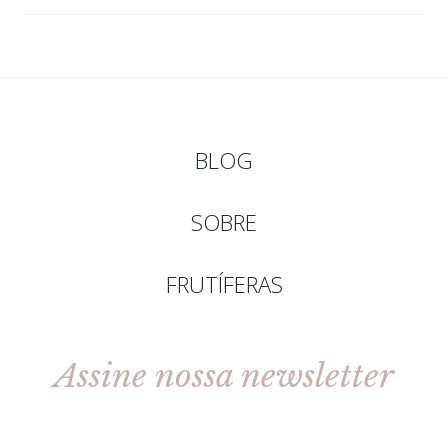
BLOG
SOBRE
FRUTÍFERAS
Assine nossa newsletter
[gravityforms id=2 title=false tabindex=30]