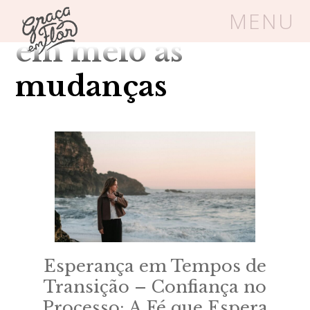
Tag Arquivos: fé
MENU
em meio às
Um espaço seguro onde mulheres
mudanças
cristãs podem florescer em Cristo
Livros
Carrinho
Login
BLOG
SOBRE
Esperança em Tempos de
Transição – Confiança no
FRUTÍFERAS
Processo: A Fé que Espera