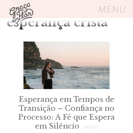
Tag Arquivos: fé e
MENU
esperança cristã
Um espaço seguro onde mulheres
cristãs podem florescer em Cristo
Livros
Carrinho
Login
BLOG
Esperança em Tempos de
SOBRE
Transição – Confiança no
Processo: A Fé que Espera
FRUTÍFERAS
em Silêncio
10/10/25