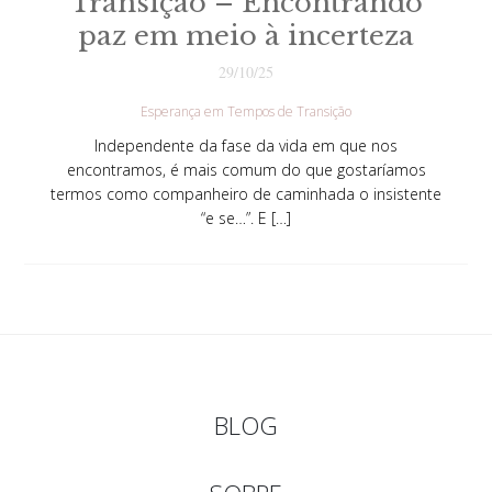
Transição – Encontrando
paz em meio à incerteza
29/10/25
Esperança em Tempos de Transição
Independente da fase da vida em que nos
encontramos, é mais comum do que gostaríamos
termos como companheiro de caminhada o insistente
“e se…”. E […]
BLOG