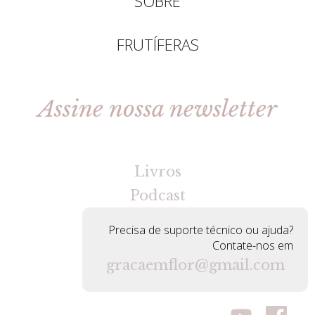
SOBRE
FRUTÍFERAS
Assine nossa newsletter
[gravityforms id=2 title=false tabindex=30]
Livros
Podcast
Precisa de suporte técnico ou ajuda?
Contate-nos em
gracaemflor@gmail.com