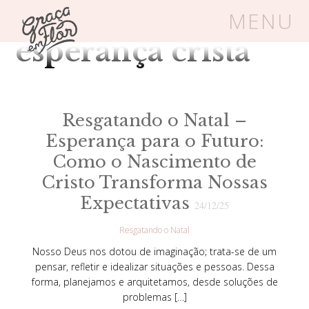
Tag Arquivos:
MENU
esperança cristã
Um espaço seguro onde mulheres
cristãs podem florescer em Cristo
Resgatando o Natal –
Esperança para o Futuro:
Livros
Carrinho
Login
Como o Nascimento de
Cristo Transforma Nossas
BLOG
Expectativas
24/12/25
Resgatando o Natal
SOBRE
Nosso Deus nos dotou de imaginação; trata-se de um
pensar, refletir e idealizar situações e pessoas. Dessa
forma, planejamos e arquitetamos, desde soluções de
FRUTÍFERAS
problemas […]