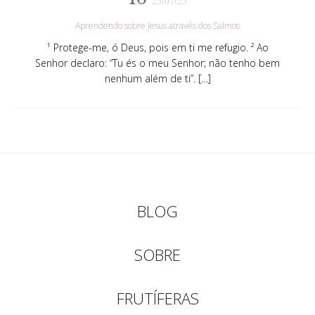
25/07/25
Aprendendo sobre Jesus através dos Salmos
¹ Protege-me, ó Deus, pois em ti me refugio. ² Ao
Senhor declaro: “Tu és o meu Senhor; não tenho bem
nenhum além de ti”. […]
BLOG
SOBRE
FRUTÍFERAS