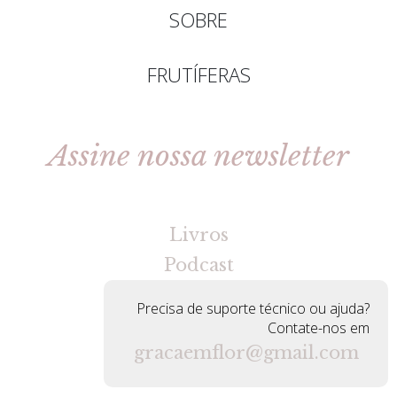
SOBRE
FRUTÍFERAS
Assine nossa newsletter
[gravityforms id=2 title=false tabindex=30]
Livros
Podcast
Precisa de suporte técnico ou ajuda?
Contate-nos em
gracaemflor@gmail.com