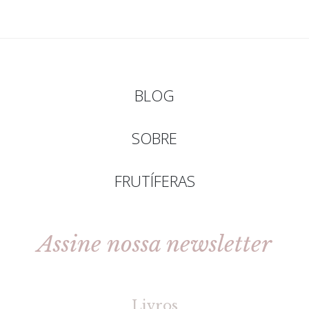
BLOG
SOBRE
FRUTÍFERAS
Assine nossa newsletter
[gravityforms id=2 title=false tabindex=30]
Livros