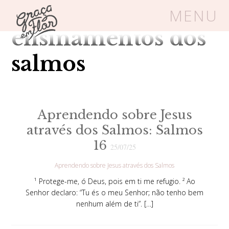
Tag Arquivos:
MENU
ensinamentos dos
Um espaço seguro onde mulheres
salmos
cristãs podem florescer em Cristo
Aprendendo sobre Jesus
Livros
Carrinho
Login
através dos Salmos: Salmos
16
BLOG
25/07/25
Aprendendo sobre Jesus através dos Salmos
SOBRE
¹ Protege-me, ó Deus, pois em ti me refugio. ² Ao
Senhor declaro: “Tu és o meu Senhor; não tenho bem
nenhum além de ti”. […]
FRUTÍFERAS