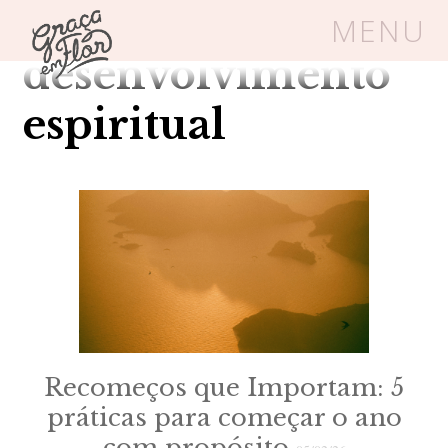
Tag Arquivos:
MENU
desenvolvimento
Um espaço seguro onde mulheres
espiritual
cristãs podem florescer em Cristo
Livros
Carrinho
Login
BLOG
SOBRE
Recomeços que Importam: 5
práticas para começar o ano
FRUTÍFERAS
com propósito