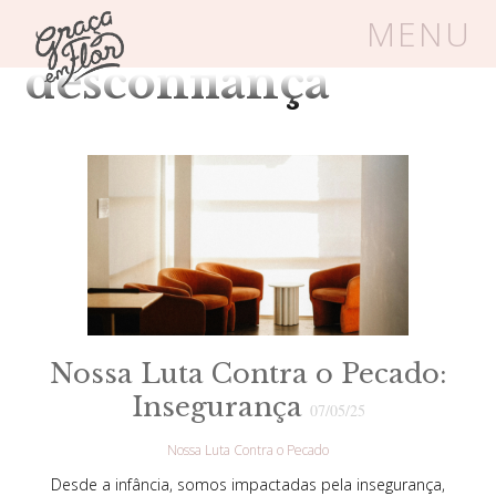
Tag Arquivos:
MENU
desconfiança
Um espaço seguro onde mulheres
cristãs podem florescer em Cristo
Livros
Carrinho
Login
BLOG
Nossa Luta Contra o Pecado:
SOBRE
Insegurança
07/05/25
Nossa Luta Contra o Pecado
FRUTÍFERAS
Desde a infância, somos impactadas pela insegurança,