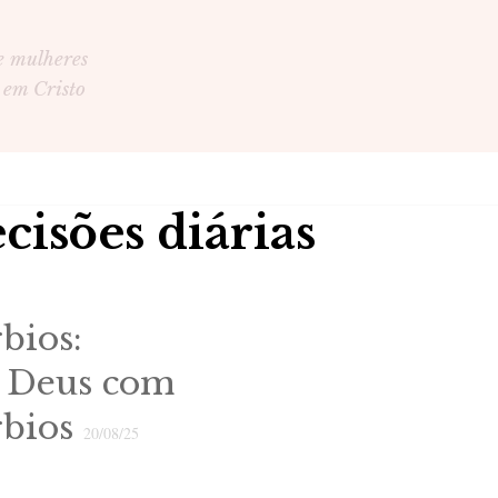
e mulheres
 em Cristo
cisões diárias
bios:
e Deus com
rbios
20/08/25