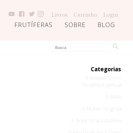
Livros
Carrinho
Login
FRUTÍFERAS
SOBRE
BLOG
Categorias
A Amizade como
Disciplina Espiritual
A Bíblia
A Mulher na Igreja
A Noite Escura da Alma
A Pessoa de Jesus Cristo