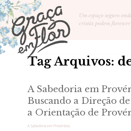
Um espaço seguro ond
cristãs podem florescer
Tag Arquivos: de
A Sabedoria em Provér
Buscando a Direção d
a Orientação de Prové
A Sabedoria em Provérbios