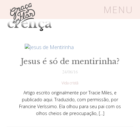
Tag Arquivos:
MENU
crença
Um espaço seguro onde mulheres
cristãs podem florescer em Cristo
Jesus é só de mentirinha?
Livros
Carrinho
Login
24/06/16
Vida cristã
BLOG
Artigo escrito originalmente por Tracie Miles, e
publicado aqui. Traduzido, com permissão, por
Francine Veríssimo. Ela olhou para seu pai com os
SOBRE
olhos cheios de preocupação, […]
FRUTÍFERAS