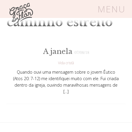
Tag Arquivos:
MENU
caminho estreito
Um espaço seguro onde mulheres
cristãs podem florescer em Cristo
A janela
07/08/18
Vida cristã
Livros
Carrinho
Login
Quando ouvi uma mensagem sobre o jovem Êutico
(Atos 20: 7-12) me identifiquei muito com ele. Fui criada
BLOG
dentro da igreja, ouvindo maravilhosas mensagens de
[…]
SOBRE
FRUTÍFERAS