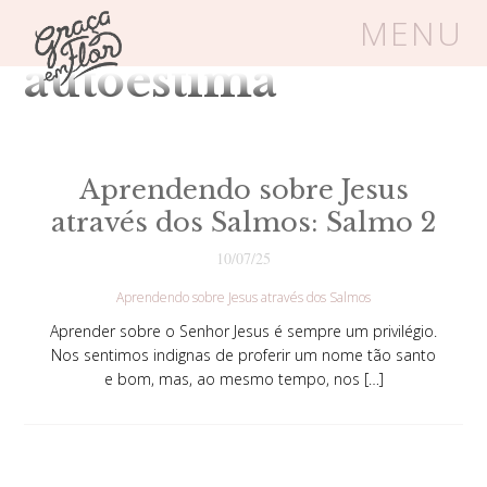
Tag Arquivos:
MENU
autoestima
Um espaço seguro onde mulheres
cristãs podem florescer em Cristo
Aprendendo sobre Jesus
através dos Salmos: Salmo 2
Livros
Carrinho
Login
10/07/25
Aprendendo sobre Jesus através dos Salmos
BLOG
Aprender sobre o Senhor Jesus é sempre um privilégio.
Nos sentimos indignas de proferir um nome tão santo
e bom, mas, ao mesmo tempo, nos […]
SOBRE
FRUTÍFERAS