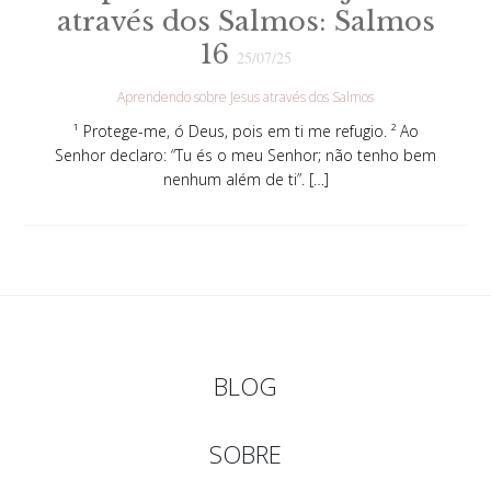
através dos Salmos: Salmos
16
25/07/25
Aprendendo sobre Jesus através dos Salmos
¹ Protege-me, ó Deus, pois em ti me refugio. ² Ao
Senhor declaro: “Tu és o meu Senhor; não tenho bem
nenhum além de ti”. […]
BLOG
SOBRE