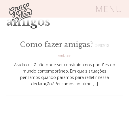
Tag Arquivos:
MENU
amigos
Um espaço seguro onde mulheres
cristãs podem florescer em Cristo
Como fazer amigas?
23/02/18
Amizade
Livros
Carrinho
Login
A vida cristã não pode ser construída nos padrões do
mundo contemporâneo. Em quais situações
pensamos quando paramos para refletir nessa
BLOG
declaração? Pensamos no ritmo […]
SOBRE
FRUTÍFERAS