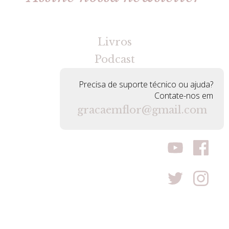
[gravityforms id=2 title=false tabindex=30]
Livros
Podcast
Precisa de suporte técnico ou ajuda?
Contate-nos em
gracaemflor@gmail.com