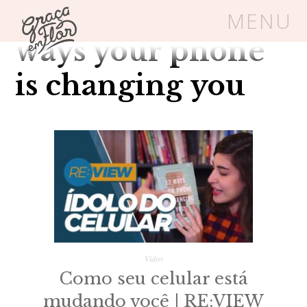
Tag Arquivos: 12
MENU
ways your phone
Um espaço seguro onde mulheres
is changing you
cristãs podem florescer em Cristo
Livros
Carrinho
Login
BLOG
SOBRE
Video
Como seu celular está
FRUTÍFERAS
mudando você | RE:VIEW