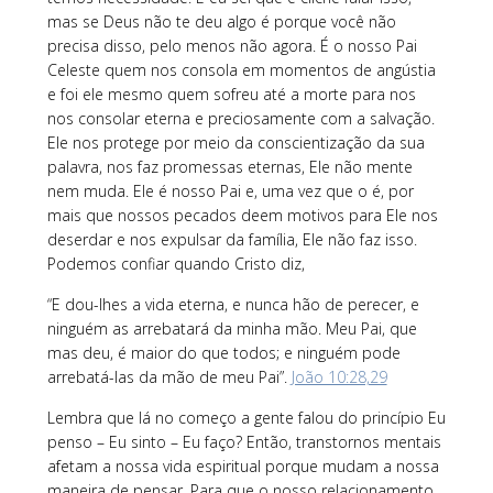
mas se Deus não te deu algo é porque você não
precisa disso, pelo menos não agora. É o nosso Pai
Celeste quem nos consola em momentos de angústia
e foi ele mesmo quem sofreu até a morte para nos
nos consolar eterna e preciosamente com a salvação.
Ele nos protege por meio da conscientização da sua
palavra, nos faz promessas eternas, Ele não mente
nem muda. Ele é nosso Pai e, uma vez que o é, por
mais que nossos pecados deem motivos para Ele nos
deserdar e nos expulsar da família, Ele não faz isso.
Podemos confiar quando Cristo diz,
“E dou-lhes a vida eterna, e nunca hão de perecer, e
ninguém as arrebatará da minha mão. Meu Pai, que
mas deu, é maior do que todos; e ninguém pode
arrebatá-las da mão de meu Pai”.
João 10:28,29
Lembra que lá no começo a gente falou do princípio Eu
penso – Eu sinto – Eu faço? Então, transtornos mentais
afetam a nossa vida espiritual porque mudam a nossa
maneira de pensar. Para que o nosso relacionamento