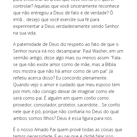
controlar? Aquelas que você sinceramente reconhece
que não entregou a Deus de fato e de verdade? Ô
irmã… desejo que você exercite sua fé para
experimentar a Deus verdadeiramente sendo Senhor
na sua vida.
A paternidade de Deus diz respeito ao fato de que o
Senhor nunca irá nos desamparar. Paul Washer, em um
sermão antigo, disse algo mais ou menos assim: “Fala-
se que não existe amor como de mãe, mas a Bíblia
nos mostra que não há amor como de um pai”. Já
refletiu acerca disso? Eu concordo plenamente.
Quando vejo o amor e cuidado que meu esposo tem
por mim, não consigo deixar de imaginar como ele
será como pai. É alguém em quem confio como
provedor, consolador, protetor, sacerdote… Se confio
nele que é pó, porque não confiaria no Deus do qual
ambos somos filhos? Deus é essa figura para nós.
É o nosso Amado Pai quem provê todas as coisas que
temos necessidade. E eu sei que é clichê falar isso,