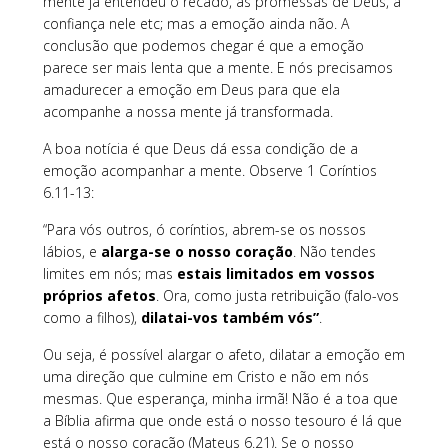
mente já entendeu o recado, as promessas de Deus, a
confiança nele etc; mas a emoção ainda não. A
conclusão que podemos chegar é que a emoção
parece ser mais lenta que a mente. E nós precisamos
amadurecer a emoção em Deus para que ela
acompanhe a nossa mente já transformada.
A boa notícia é que Deus dá essa condição de a
emoção acompanhar a mente. Observe 1 Coríntios
6.11-13:
“Para vós outros, ó coríntios, abrem-se os nossos
lábios, e
alarga-se o nosso coração
. Não tendes
limites em nós; mas
estais limitados em vossos
próprios afetos
. Ora, como justa retribuição (falo-vos
como a filhos),
dilatai-vos também vós”
.
Ou seja, é possível alargar o afeto, dilatar a emoção em
uma direção que culmine em Cristo e não em nós
mesmas. Que esperança, minha irmã! Não é a toa que
a Bíblia afirma que onde está o nosso tesouro é lá que
está o nosso coração (Mateus 6.21). Se o nosso