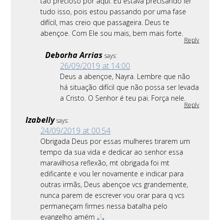
tão precioso por aqui. Eu estava precisando ler
tudo isso, pois estou passando por uma fase
difícil, mas creio que passageira. Deus te
abençoe. Com Ele sou mais, bem mais forte.
Reply
Deborha Arrias
says:
26/09/2019 at 14:00
Deus a abençoe, Nayra. Lembre que não
há situação difícil que não possa ser levada
a Cristo. O Senhor é teu pai. Força nele.
Reply
Izabelly
says:
24/09/2019 at 00:54
Obrigada Deus por essas mulheres tirarem um
tempo da sua vida e dedicar ao senhor essa
maravilhosa reflexão, mt obrigada foi mt
edificante e vou ler novamente e indicar para
outras irmãs, Deus abençoe vcs grandemente,
nunca parem de escrever vou orar para q vcs
permaneçam firmes nessa batalha pelo
evangelho amém