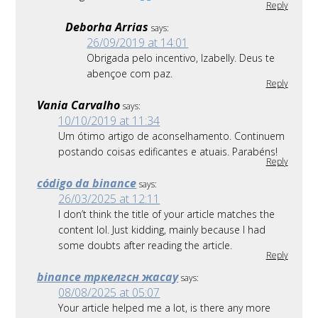
Reply
Deborha Arrias
says:
26/09/2019 at 14:01
Obrigada pelo incentivo, Izabelly. Deus te
abençoe com paz.
Reply
Vania Carvalho
says:
10/10/2019 at 11:34
Um ótimo artigo de aconselhamento. Continuem
postando coisas edificantes e atuais. Parabéns!
Reply
código da binance
says:
26/03/2025 at 12:11
I don’t think the title of your article matches the
content lol. Just kidding, mainly because I had
some doubts after reading the article.
Reply
binance тркелгсн жасау
says:
08/08/2025 at 05:07
Your article helped me a lot, is there any more