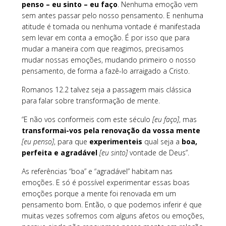
penso – eu sinto – eu faço
. Nenhuma emoção vem
sem antes passar pelo nosso pensamento. E nenhuma
atitude é tomada ou nenhuma vontade é manifestada
sem levar em conta a emoção. É por isso que para
mudar a maneira com que reagimos, precisamos
mudar nossas emoções, mudando primeiro o nosso
pensamento, de forma a fazê-lo arraigado a Cristo.
Romanos 12.2 talvez seja a passagem mais clássica
para falar sobre transformação de mente.
“E não vos conformeis com este século
[eu faço]
, mas
transformai-vos pela renovação da vossa mente
[eu penso]
, para que
experimenteis
qual seja a
boa,
perfeita e agradável
[eu sinto]
vontade de Deus”.
As referências “boa” e “agradável” habitam nas
emoções. E só é possível experimentar essas boas
emoções porque a mente foi renovada em um
pensamento bom. Então, o que podemos inferir é que
muitas vezes sofremos com alguns afetos ou emoções,