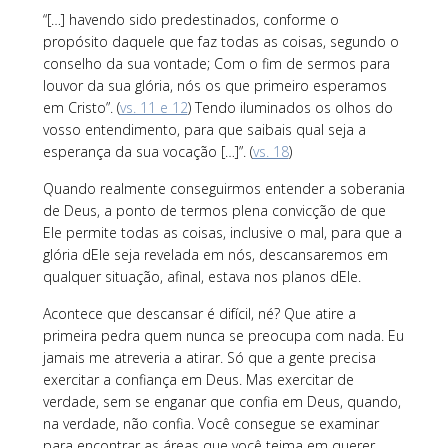
“[…] havendo sido predestinados, conforme o
propósito daquele que faz todas as coisas, segundo o
conselho da sua vontade; Com o fim de sermos para
louvor da sua glória, nós os que primeiro esperamos
em Cristo”. (
vs. 11 e 12
) Tendo iluminados os olhos do
vosso entendimento, para que saibais qual seja a
esperança da sua vocação […]”. (
vs. 18
)
Quando realmente conseguirmos entender a soberania
de Deus, a ponto de termos plena convicção de que
Ele permite todas as coisas, inclusive o mal, para que a
glória dEle seja revelada em nós, descansaremos em
qualquer situação, afinal, estava nos planos dEle.
Acontece que descansar é difícil, né? Que atire a
primeira pedra quem nunca se preocupa com nada. Eu
jamais me atreveria a atirar. Só que a gente precisa
exercitar a confiança em Deus. Mas exercitar de
verdade, sem se enganar que confia em Deus, quando,
na verdade, não confia. Você consegue se examinar
para encontrar as áreas que você teima em querer