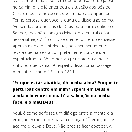
Mas também há casos em que o pensamento já está
no caminho, ele já entendeu a situação aos pés de
Cristo, mas a emoção insiste em não acompanhar.
Tenho certeza que você já ouviu ou disse algo como:
“Eu sei das promessas de Deus para mim, confio no
Senhor, mas não consigo deixar de sentir tal coisa
nessa situação”. É como se o entendimento estivesse
apenas na esfera intelectual, pois seu sentimento
revela que não está completamente convencida
espiritualmente. Voltemos ao princípio da alma: eu
sinto porque penso. A respeito disso, uma passagem
bem interessante é Salmo 42.11:
“Porque estás abatida, óh minha alma? Porque te
perturbas dentro em mim? Espera em Deus e
ainda o louvarei, o qual é a salvação da minha
face, e o meu Deus”.
Aqui, é como se fosse um diálogo entre a mente e a
emoção. A mente diz para a emoção: “Ô emoção, se
acalma e louva a Deus. Não precisa ficar abatida”. A