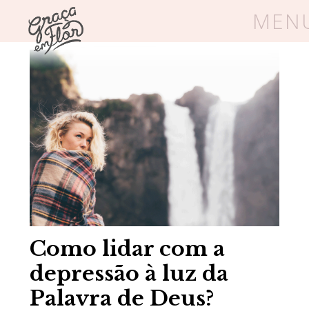
MEN
Home
/
Blog
/
Vida Saudável
Um espaço seguro onde mulheres
cristãs podem florescer em Cristo
Livros
Carrinho
Login
BLOG
SOBRE
Como lidar com a
depressão à luz da
FRUTÍFERAS
Palavra de Deus?