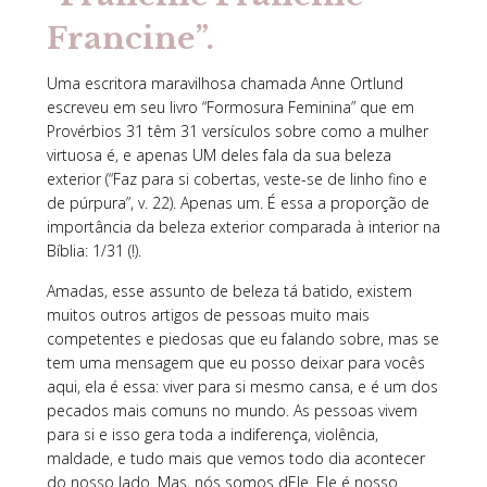
Francine”.
Uma escritora maravilhosa chamada Anne Ortlund
escreveu em seu livro “Formosura Feminina” que em
Provérbios 31 têm 31 versículos sobre como a mulher
virtuosa é, e apenas UM deles fala da sua beleza
exterior (“Faz para si cobertas, veste-se de linho fino e
de púrpura”, v. 22). Apenas um. É essa a proporção de
importância da beleza exterior comparada à interior na
Bíblia: 1/31 (!).
Amadas, esse assunto de beleza tá batido, existem
muitos outros artigos de pessoas muito mais
competentes e piedosas que eu falando sobre, mas se
tem uma mensagem que eu posso deixar para vocês
aqui, ela é essa: viver para si mesmo cansa, e é um dos
pecados mais comuns no mundo. As pessoas vivem
para si e isso gera toda a indiferença, violência,
maldade, e tudo mais que vemos todo dia acontecer
do nosso lado. Mas, nós somos dEle. Ele é nosso.