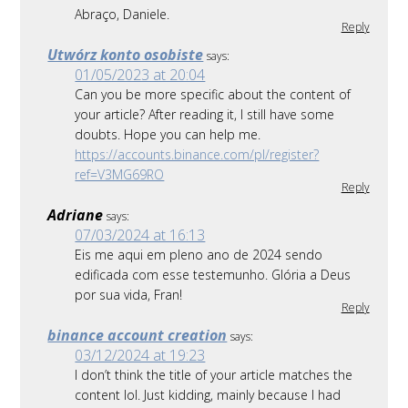
Abraço, Daniele.
Reply
Utwórz konto osobiste
says:
01/05/2023 at 20:04
Can you be more specific about the content of
your article? After reading it, I still have some
doubts. Hope you can help me.
https://accounts.binance.com/pl/register?
ref=V3MG69RO
Reply
Adriane
says:
07/03/2024 at 16:13
Eis me aqui em pleno ano de 2024 sendo
edificada com esse testemunho. Glória a Deus
por sua vida, Fran!
Reply
binance account creation
says:
03/12/2024 at 19:23
I don’t think the title of your article matches the
content lol. Just kidding, mainly because I had