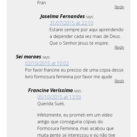
Fran
Reply
Joselma Fernandes
says:
31/07/2015 at 22:10
Estarei sempre por aqui aprendendo
a depender cada vez mais de Deus.
Que o Senhor Jesus te inspire.
Reply
Sei moraes
says:
02/10/2015 at 10:02
Por favor francine eu preciso de uma copia desse
livro formosura feminina por favor me ajude
Reply
Francine Veríssimo
says:
05/10/2015 at 13:59
Querida Sueli,
Infelizmente, eu prometi em um vídeo
antigo que conseguiria cópias do
Formosura Feminina, mas acabou que
muita gente se interessou e eu não tive