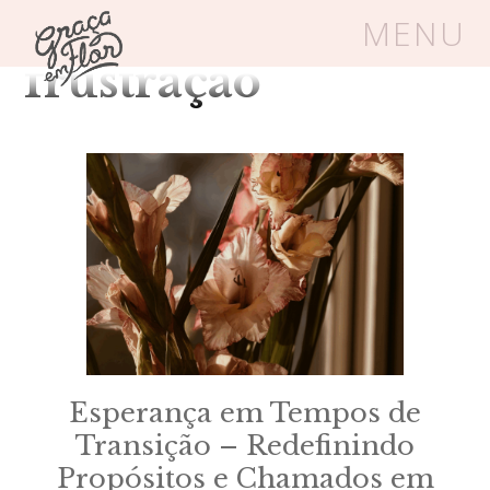
Tag Arquivos:
MENU
frustração
Um espaço seguro onde mulheres
cristãs podem florescer em Cristo
Livros
Carrinho
Login
BLOG
SOBRE
Esperança em Tempos de
Transição – Redefinindo
FRUTÍFERAS
Propósitos e Chamados em